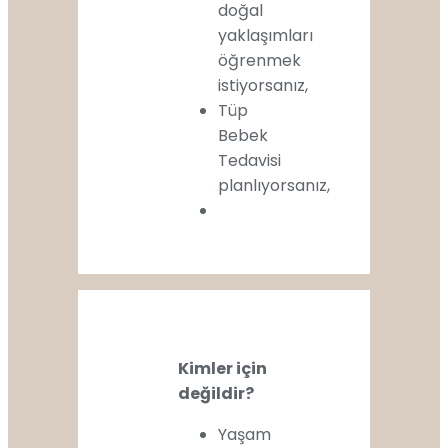
doğal
yaklaşımları
öğrenmek
istiyorsanız,
Tüp
Bebek
Tedavisi
planlıyorsanız,
Kimler için
değildir?
Yaşam