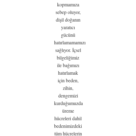
kopmamıza
sebep oluyor,
dişil doğanın
yaratıcı
gücünü
hatırlamamamızı
sağlıyor. İçsel
bilgeliğimiz
ile bağımızı
hatırlamak
için beden,
zihin,
dengemizi
kurduğumuzda
üreme
hücreleri dahil
bedenimizdeki
tüm hücrelerin