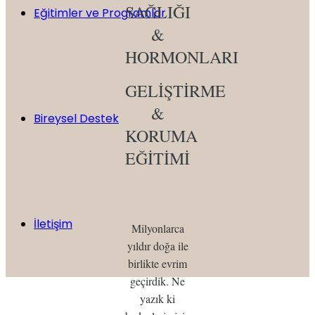
SAĞLIĞI
Eğitimler ve Programlar
&
HORMONLARI
GELİŞTİRME
&
Bireysel Destek
KORUMA
EĞİTİMİ
İletişim
Milyonlarca
yıldır doğa ile
birlikte evrim
geçirdik. Ne
yazık ki