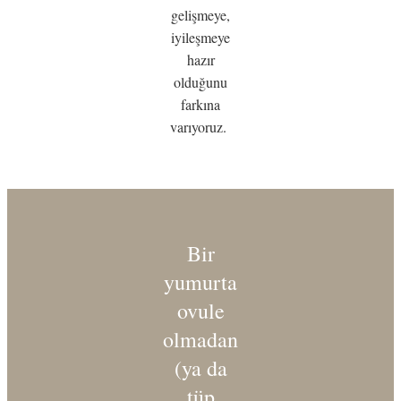
gelişmeye,
iyileşmeye
hazır
olduğunu
farkına
varıyoruz.
Bir
yumurta
ovule
olmadan
(ya da
tüp