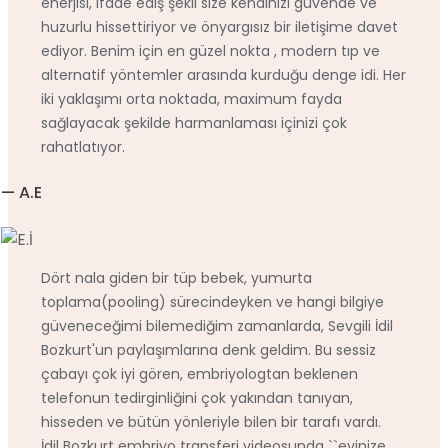
enerjisi, ifade ediş şekli size kendinizi güvende ve
huzurlu hissettiriyor ve önyargısız bir iletişime davet
ediyor. Benim için en güzel nokta , modern tıp ve
alternatif yöntemler arasında kurduğu denge idi. Her
iki yaklaşımı orta noktada, maximum fayda
sağlayacak şekilde harmanlaması içinizi çok
rahatlatıyor.
— A.E
Dört nala giden bir tüp bebek, yumurta
toplama(pooling) sürecindeyken ve hangi bilgiye
güveneceğimi bilemediğim zamanlarda, Sevgili İdil
Bozkurt'un paylaşımlarına denk geldim. Bu sessiz
çabayı çok iyi gören, embriyologtan beklenen
telefonun tedirginliğini çok yakından tanıyan,
hisseden ve bütün yönleriyle bilen bir tarafı vardı.
İdil Bozkurt embriyo transferi videosunda ``evinize