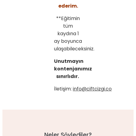
ederim.
**Eğitimin
tüm
kaydına 1
ay boyunca
ulaşabileceksiniz.
Unutmayın
kontenjanımız
sınırlıdır.
İletişim:
info@ciftcizgi.co
Neler Söylediler?