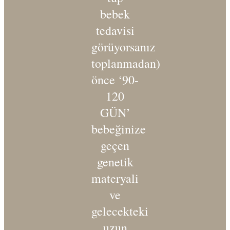
bebek
tedavisi
görüyorsanız
toplanmadan)
önce ‘90-
120
GÜN’
bebeğinize
geçen
genetik
materyali
ve
gelecekteki
uzun