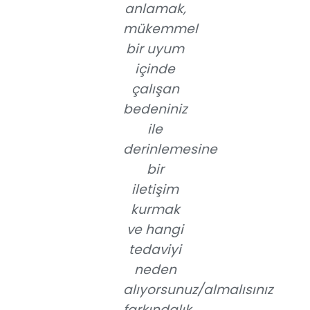
anlamak,
mükemmel
bir uyum
içinde
çalışan
bedeniniz
ile
derinlemesine
bir
iletişim
kurmak
ve hangi
tedaviyi
neden
alıyorsunuz/almalısınız
farkındalık